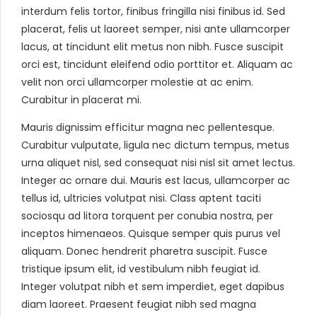
interdum felis tortor, finibus fringilla nisi finibus id. Sed
placerat, felis ut laoreet semper, nisi ante ullamcorper
lacus, at tincidunt elit metus non nibh. Fusce suscipit
orci est, tincidunt eleifend odio porttitor et. Aliquam ac
velit non orci ullamcorper molestie at ac enim.
Curabitur in placerat mi.
Mauris dignissim efficitur magna nec pellentesque.
Curabitur vulputate, ligula nec dictum tempus, metus
urna aliquet nisl, sed consequat nisi nisl sit amet lectus.
Integer ac ornare dui. Mauris est lacus, ullamcorper ac
tellus id, ultricies volutpat nisi. Class aptent taciti
sociosqu ad litora torquent per conubia nostra, per
inceptos himenaeos. Quisque semper quis purus vel
aliquam. Donec hendrerit pharetra suscipit. Fusce
tristique ipsum elit, id vestibulum nibh feugiat id.
Integer volutpat nibh et sem imperdiet, eget dapibus
diam laoreet. Praesent feugiat nibh sed magna